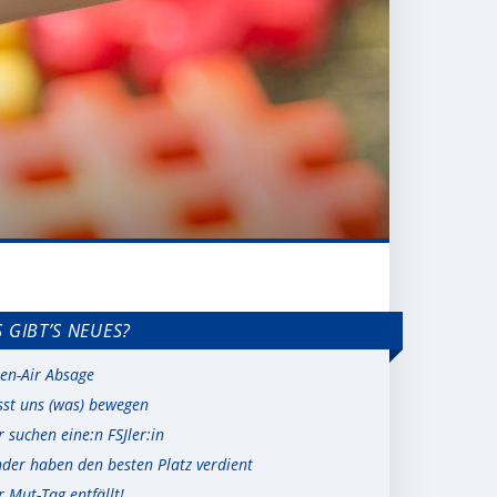
 GIBT’S NEUES?
en-Air Absage
sst uns (was) bewegen
r suchen eine:n FSJler:in
nder haben den besten Platz verdient
r Mut-Tag entfällt!