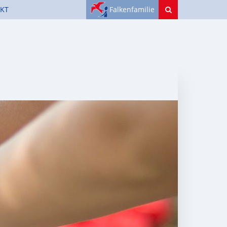
KT
Falkenfamilie